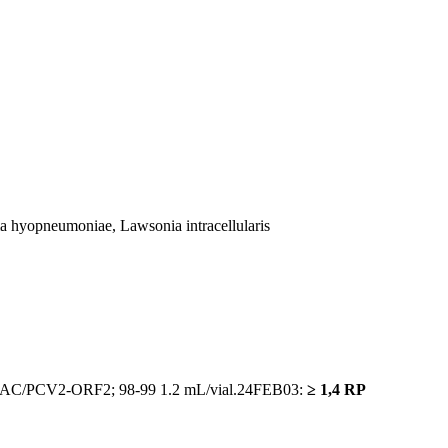
ma hyopneumoniae, Lawsonia intracellularis
V-BAC/PCV2-ORF2; 98-99 1.2 mL/vial.24FEB03:
≥ 1,4 RP